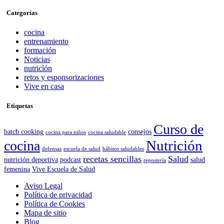
Categorías
cocina
entrenamiento
formación
Noticias
nutrición
retos y esponsorizaciones
Vive en casa
Etiquetas
Curso de
batch cooking
consejos
cocina para niños
cocina saludable
Nutrición
cocina
defensas
escuela de salud
hábitos saludables
recetas sencillas
Salud
nutrición deportiva
podcast
salud
repostería
femenina
Vive Escuela de Salud
Aviso Legal
Política de privacidad
Política de Cookies
Mapa de sitio
Blog