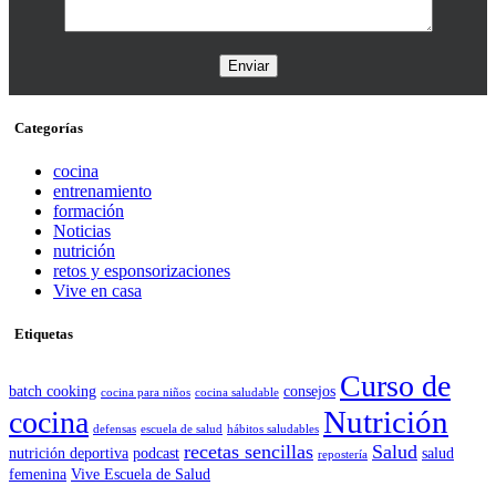
Categorías
cocina
entrenamiento
formación
Noticias
nutrición
retos y esponsorizaciones
Vive en casa
Etiquetas
Curso de
batch cooking
consejos
cocina para niños
cocina saludable
Nutrición
cocina
defensas
escuela de salud
hábitos saludables
recetas sencillas
Salud
nutrición deportiva
podcast
salud
repostería
femenina
Vive Escuela de Salud